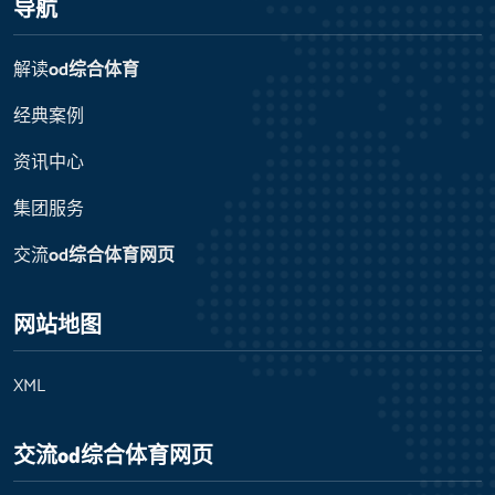
导航
解读
od综合体育
经典案例
资讯中心
集团服务
交流
od综合体育网页
网站地图
XML
交流
od综合体育网页