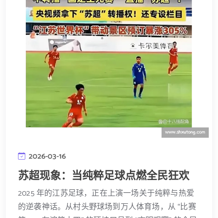
2026-03-16
苏超现象：当纯粹足球点燃全民狂欢
2025 年的江苏足球，正在上演一场关于纯粹与热爱
的逆袭神话。从村头野球场到万人体育场，从 “比赛