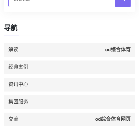
导航
解读
od综合体育
经典案例
资讯中心
集团服务
交流
od综合体育网页