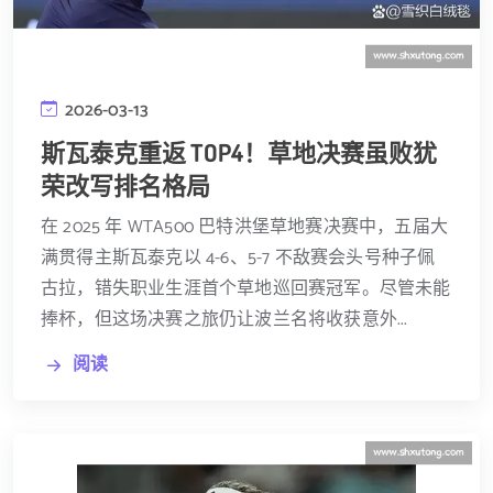
2026-03-13
斯瓦泰克重返 TOP4！草地决赛虽败犹
荣改写排名格局
在 2025 年 WTA500 巴特洪堡草地赛决赛中，五届大
满贯得主斯瓦泰克以 4-6、5-7 不敌赛会头号种子佩
古拉，错失职业生涯首个草地巡回赛冠军。尽管未能
捧杯，但这场决赛之旅仍让波兰名将收获意外...
阅读