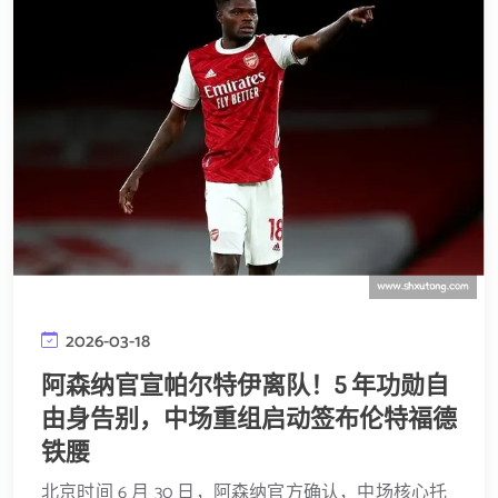
2026-03-18
阿森纳官宣帕尔特伊离队！5 年功勋自
由身告别，中场重组启动签布伦特福德
铁腰
北京时间 6 月 30 日，阿森纳官方确认，中场核心托