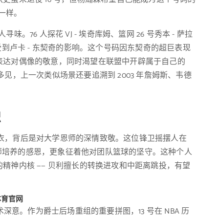
册一样。
。76 人探花 VJ - 埃奇库姆、篮网 26 号秀本 - 萨拉
受到卢卡 - 东契奇的影响。这个号码因东契奇的超巨表现
表达对偶像的敬意，同时渴望在联盟中开辟属于自己的
并不多见，上一次类似场景还要追溯到 2003 年詹姆斯、韦德
织
9 号球衣，背后是对大学恩师的深情致敬。这位锋卫摇摆人在
对导师培养的感恩，更象征着他对团队篮球的坚守。这种个人
精神内核 —— 贝利擅长的转换进攻和中距离跳投，有望
体育官网
战术深意。作为爵士后场重组的重要拼图，13 号在 NBA 历