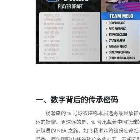
一、数字背后的传承密码
杨瀚森的 16 号球衣堪称本届选秀最具象
运的馈赠。更深远的是，16 号承载着中国篮球的历
洲球员的 NBA 之路，如今杨瀚森将这份使命
号秀，两位国际中锋的轨迹在此交汇。开拓者队