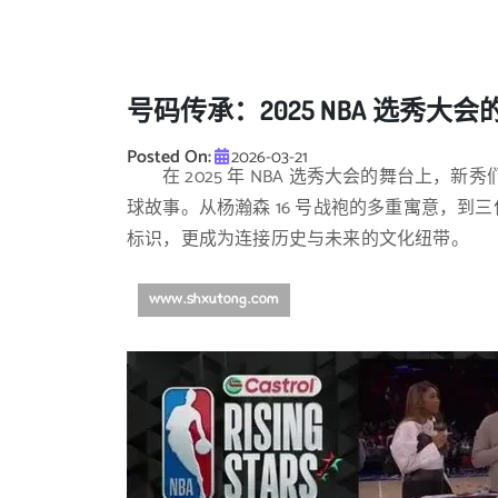
号码传承：2025 NBA 选秀
Posted On:
2026-03-21
在 2025 年 NBA 选秀大会的舞台上
球故事。从杨瀚森 16 号战袍的多重寓意，到三
标识，更成为连接历史与未来的文化纽带。