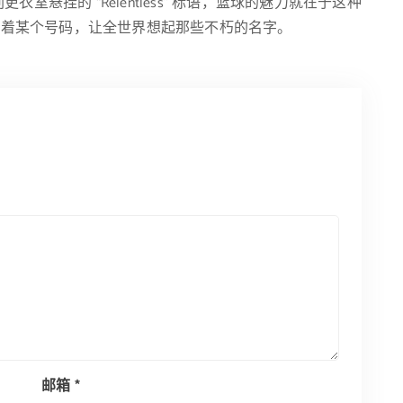
更衣室悬挂的 “Relentless” 标语，篮球的魅力就在于这种
，穿着某个号码，让全世界想起那些不朽的名字。
邮箱
*