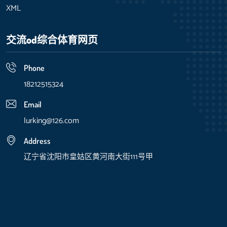
XML
交流
od综合体育网页
Phone
18212515324
Email
lurking@126.com
Address
辽宁省沈阳市皇姑区黄河南大街111号甲