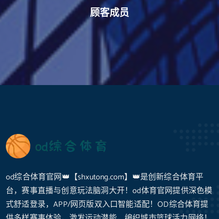
顾客成员
od综合体育官网👑【shxutong.com】👑是创新综合体育平
台，赛事直播与创意玩法脑洞大开！od体育官网提供深色模
式舒适登录，APP/网页版双入口智能适配！OD综合体育提
供多样赛事体验，激发运动潜能，编织城市篮球活力网络！