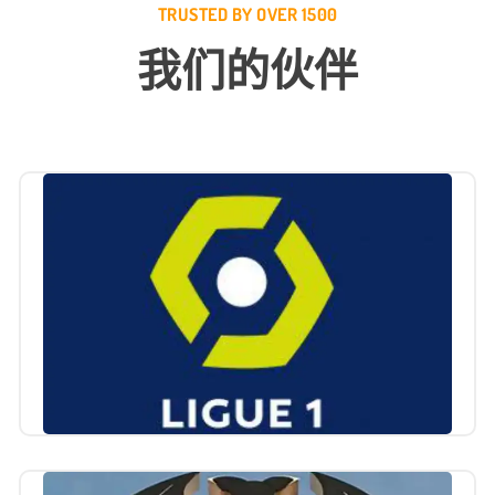
TRUSTED BY OVER 1500
我们的伙伴