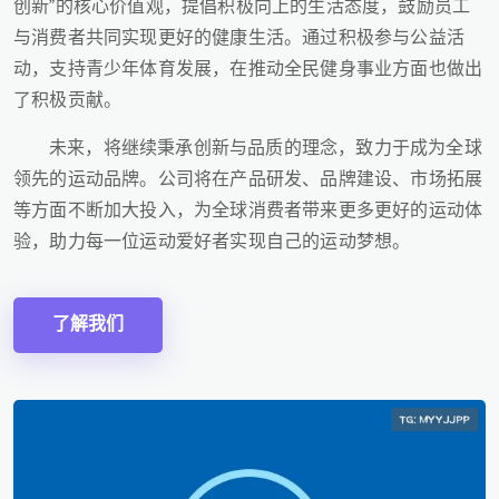
创新”的核心价值观，提倡积极向上的生活态度，鼓励员工
与消费者共同实现更好的健康生活。通过积极参与公益活
动，支持青少年体育发展，在推动全民健身事业方面也做出
了积极贡献。
未来，将继续秉承创新与品质的理念，致力于成为全球
领先的运动品牌。公司将在产品研发、品牌建设、市场拓展
等方面不断加大投入，为全球消费者带来更多更好的运动体
验，助力每一位运动爱好者实现自己的运动梦想。
了解我们