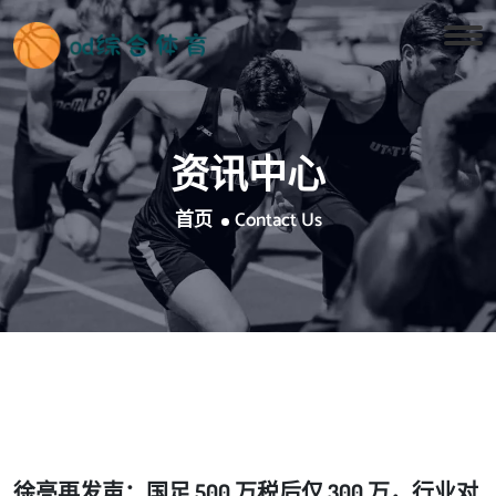
资讯中心
首页
Contact Us
徐亮再发声：国足 500 万税后仅 300 万，行业对