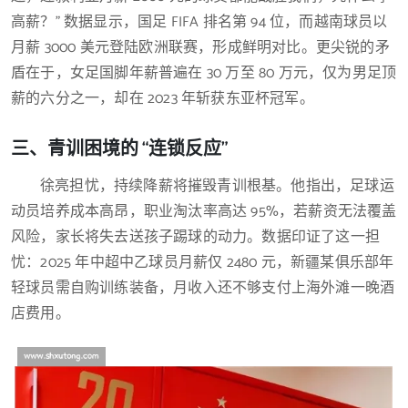
高薪？” 数据显示，国足 FIFA 排名第 94 位，而越南球员以
月薪 3000 美元登陆欧洲联赛，形成鲜明对比。更尖锐的矛
盾在于，女足国脚年薪普遍在 30 万至 80 万元，仅为男足顶
薪的六分之一，却在 2023 年斩获东亚杯冠军。
三、青训困境的 “连锁反应”
徐亮担忧，持续降薪将摧毁青训根基。他指出，足球运
动员培养成本高昂，职业淘汰率高达 95%，若薪资无法覆盖
风险，家长将失去送孩子踢球的动力。数据印证了这一担
忧：2025 年中超中乙球员月薪仅 2480 元，新疆某俱乐部年
轻球员需自购训练装备，月收入还不够支付上海外滩一晚酒
店费用。