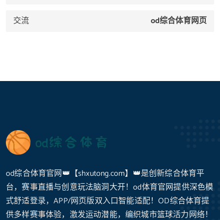
交流
od综合体育网页
od综合体育官网👑【shxutong.com】👑是创新综合体育平
台，赛事直播与创意玩法脑洞大开！od体育官网提供深色模
式舒适登录，APP/网页版双入口智能适配！OD综合体育提
供多样赛事体验，激发运动潜能，编织城市篮球活力网络！