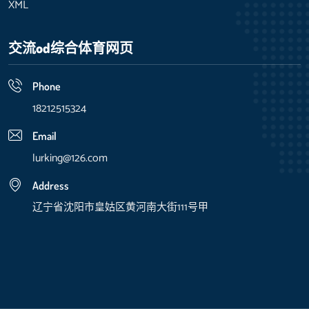
XML
交流
od综合体育网页
Phone
18212515324
Email
lurking@126.com
Address
辽宁省沈阳市皇姑区黄河南大街111号甲