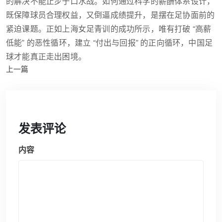
的解决不能止步于口水战。如何通过科学的薪酬体系设计，
既保障球员合理权益，又倒逼成绩提升，是摆在足协面前的
紧迫课题。正如上海女足青训的成功所示，唯有打破 “高薪
低能” 的恶性循环，建立 “付出与回报” 的正向循环，中国足
球才能真正走出困境。
上一篇
发表评论
内容