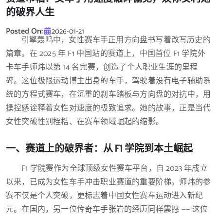
的破界人生
Posted On:
2026-01-21
引擎轰鸣中，女性赛车手正用方向盘书写着改写历史的
篇章。在 2025 年 F1 中国站的赛道上，中国首位 F1 学院外
卡车手师炜以第 14 名完赛，创造了个人职业生涯的里程
碑。这位极限运动博主出身的车手，驾驶着没有电子辅助系
统的方程式赛车，在沉重的刹车踏板与方向盘的对抗中，用
操控感诠释着女性对速度的极致追求。她的故事，正是当代
女性突破性别桎梏、在赛车领域崛起的缩影。
一、赛道上的破界者：从 F1 学院到本土崛起
F1 学院赛作为全球顶级女性赛车平台，自 2023 年成立
以来，已成为女性车手冲击职业赛道的重要阶梯。师炜的参
赛不仅是个人突破，更标志着中国女性赛车运动进入新纪
元。在国内，另一位传奇车手张岩的经历同样震撼 —— 这位