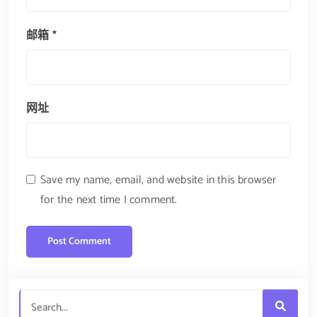
邮箱
*
网址
Save my name, email, and website in this browser
for the next time I comment.