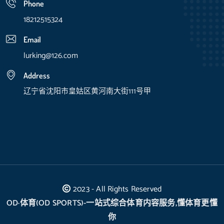
Phone
18212515324
Email
lurking@126.com
Address
辽宁省沈阳市皇姑区黄河南大街111号甲
2023 - All Rights Reserved
OD·体育(OD SPORTS)-一站式综合体育内容服务,懂体育更懂
你