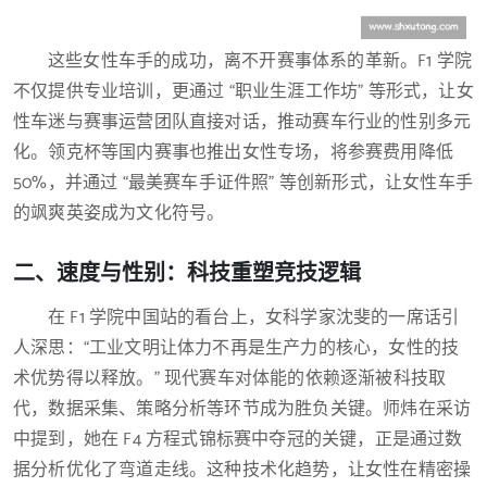
这些女性车手的成功，离不开赛事体系的革新。F1 学院
不仅提供专业培训，更通过 “职业生涯工作坊” 等形式，让女
性车迷与赛事运营团队直接对话，推动赛车行业的性别多元
化。领克杯等国内赛事也推出女性专场，将参赛费用降低
50%，并通过 “最美赛车手证件照” 等创新形式，让女性车手
的飒爽英姿成为文化符号。
二、速度与性别：科技重塑竞技逻辑
在 F1 学院中国站的看台上，女科学家沈斐的一席话引
人深思：“工业文明让体力不再是生产力的核心，女性的技
术优势得以释放。” 现代赛车对体能的依赖逐渐被科技取
代，数据采集、策略分析等环节成为胜负关键。师炜在采访
中提到，她在 F4 方程式锦标赛中夺冠的关键，正是通过数
据分析优化了弯道走线。这种技术化趋势，让女性在精密操