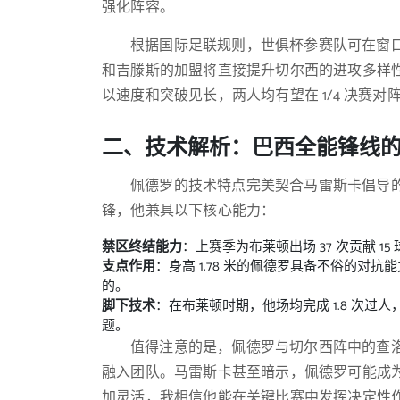
强化阵容。
根据国际足联规则，世俱杯参赛队可在窗口期
和吉滕斯的加盟将直接提升切尔西的进攻多样性
以速度和突破见长，两人均有望在 1/4 决赛
二、技术解析：巴西全能锋线
佩德罗的技术特点完美契合马雷斯卡倡导的 
锋，他兼具以下核心能力：
禁区终结能力
：上赛季为布莱顿出场 37 次贡献 1
支点作用
：身高 1.78 米的佩德罗具备不俗的
的。
脚下技术
：在布莱顿时期，他场均完成 1.8 次过
题。
值得注意的是，佩德罗与切尔西阵中的查
融入团队。马雷斯卡甚至暗示，佩德罗可能成
加灵活，我相信他能在关键比赛中发挥决定性作