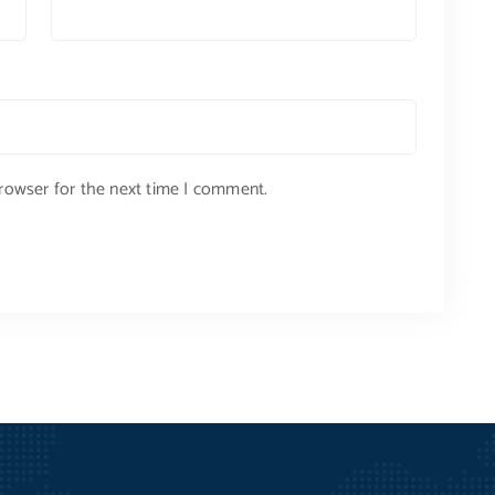
browser for the next time I comment.