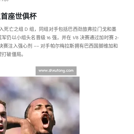
史首座世俱杯
分入死亡之组 D 组，同组对手包括巴西劲旅弗拉门戈和墨
小组头名晋级 16 强，并在 1/8 决赛通过加时赛 2-
4 决赛注入强心剂 —— 对手帕尔梅拉斯拥有巴西国脚维加和
望打破僵局。