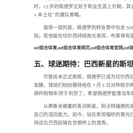
时，23 岁的佩德罗正处于职业生涯上升期，其合同
+ 本土化” 的建队策略。
值得一提的是，佩德罗的转会费中包含 5
钩。若他能在切尔西持续高光表现，布莱顿有
od综合体育,od综合体育网页,od综合体育官网,od
五、球迷期待：巴西新星的斯
尽管尚未正式亮相，佩德罗已成为切尔西球迷关
发酵，球迷们纷纷期待他在 7 月 5 日对阵帕尔
俱杯购物车’终于到货了，希望佩德罗能像当年
从弗鲁米嫩塞的青训新星，到沃特福德的
自己的适应能力。如今，站在斯坦福桥的聚光
待这位巴西前锋在世俱杯上的首秀。