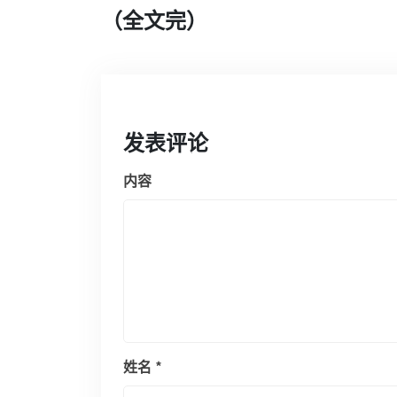
（全文完）
发表评论
内容
姓名
*