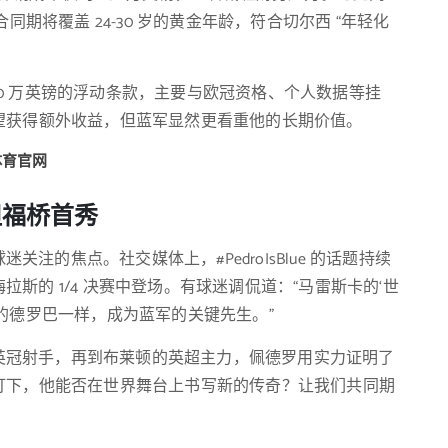
期将覆盖 24-30 岁的黄金年龄，符合切尔西 “年轻化
00 万英镑的浮动条款，主要与欧冠资格、个人数据等挂
望获得额外收益，但蓝军显然更看重他的长期价值。
体育官网
坦福桥首秀
注的焦点。社交媒体上，#PedroIsBlue 的话题持续
梅拉斯的 1/4 决赛中登场。有球迷调侃道：“马雷斯卡的‘世
的德罗巴一样，成为蓝军的关键先生。”
英冠射手，再到布莱顿的英超主力，佩德罗用实力证明了
灯下，他能否在世界舞台上书写新的传奇？让我们共同期