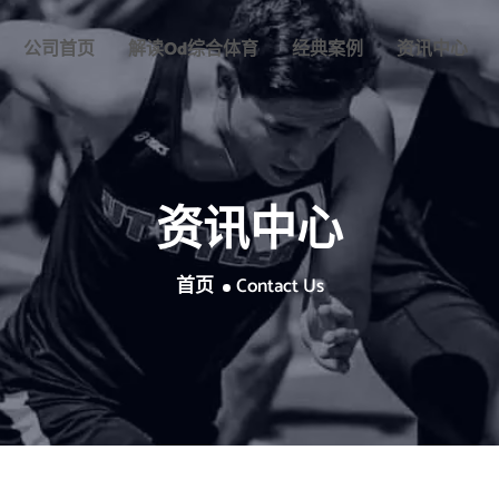
公司首页
解读
Od综合体育
经典案例
资讯中心
资讯中心
首页
Contact Us