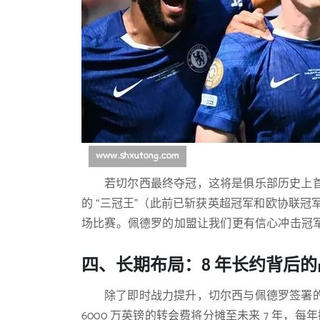
若切尔西最终夺冠，这将是俱乐部历史上
的 “三冠王”（此前已斩获英超冠军和欧协联
场比赛。佩德罗的加盟让我们更有信心冲击冠军
四、长期布局：8 年长约背后
除了即时战力提升，切尔西与佩德罗签署的
6000 万英镑的转会费将分摊至未来 7 年，每