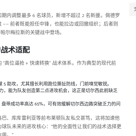
内调整最多 6 名球员，新增不超过 2 名新援。佩德罗
 —— 前者既能担任中锋，也能拉边或回撤组织；后者则
对阵帕尔梅拉斯的关键战中登场。
的战术适配
“高位逼抢 + 快速转换” 战术体系。作为典型的现代前
5 球 5 助攻，尤其擅长利用跑位撕扯防线，门前嗅觉敏锐。
对抗能力，能为队友创造第二点进攻机会，这正是切尔西此前缺乏
人，盘带成功率高达 65%，可有效缓解切尔西边路突破乏力的问
洛巴、库库雷利亚等前布莱顿队友私交甚笃，这将加速他
为球队未来的进攻核心：“他的全面性让我们的战术选择更
用。”