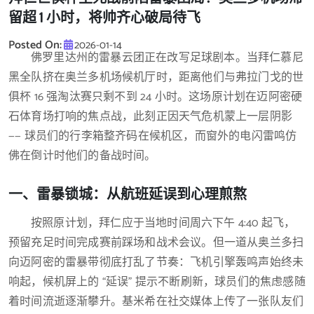
留超 1 小时，将帅齐心破局待飞
Posted On:
2026-01-14
佛罗里达州的雷暴云团正在改写足球剧本。当拜仁慕尼
黑全队挤在奥兰多机场候机厅时，距离他们与弗拉门戈的世
俱杯 16 强淘汰赛只剩不到 24 小时。这场原计划在迈阿密硬
石体育场打响的焦点战，此刻正因天气危机蒙上一层阴影
—— 球员们的行李箱整齐码在候机区，而窗外的电闪雷鸣仿
佛在倒计时他们的备战时间。
一、雷暴锁城：从航班延误到心理煎熬
按照原计划，拜仁应于当地时间周六下午 4:40 起飞，
预留充足时间完成赛前踩场和战术会议。但一道从奥兰多扫
向迈阿密的雷暴带彻底打乱了节奏：飞机引擎轰鸣声始终未
响起，候机屏上的 “延误” 提示不断刷新，球员们的焦虑感随
着时间流逝逐渐攀升。基米希在社交媒体上传了一张队友们