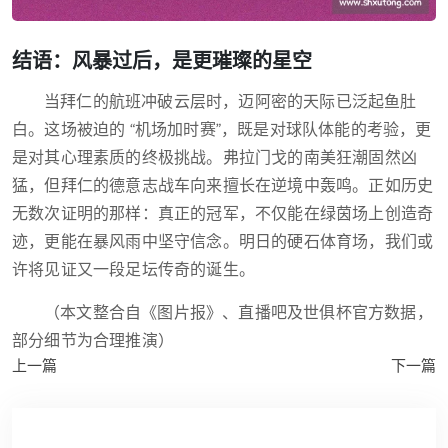
结语：风暴过后，是更璀璨的星空
当拜仁的航班冲破云层时，迈阿密的天际已泛起鱼肚
白。这场被迫的 “机场加时赛”，既是对球队体能的考验，更
是对其心理素质的终极挑战。弗拉门戈的南美狂潮固然凶
猛，但拜仁的德意志战车向来擅长在逆境中轰鸣。正如历史
无数次证明的那样：真正的冠军，不仅能在绿茵场上创造奇
迹，更能在暴风雨中坚守信念。明日的硬石体育场，我们或
许将见证又一段足坛传奇的诞生。
（本文整合自《图片报》、直播吧及世俱杯官方数据，
部分细节为合理推演）
上一篇
下一篇