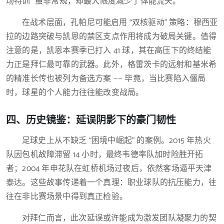
场特训” 虽非常规，却最大限度减少了体能流失。
在战术层面，孔帕尼可能启用 “双核驱动” 策略：穆西亚
拉的边路突破与凯恩的禁区支点作用将成为破局关键。值得
注意的是，凯恩本赛季已打入 41 球，其在高压下的终结能
力正是拜仁最可靠的武器。此外，格雷茨卡的远射和基米希
的精准长传也被列为备选方案 —— 毕竟，当比赛陷入僵局
时，球星的个人能力往往能改变战局。
四、历史镜鉴：延误阴影下的豪门韧性
足球史上从不缺乏 “困境中崛起” 的案例。2015 年热火
队因包机故障滞留 14 小时，最终韦德率队加时险胜开拓
者；2004 年申花队在虹桥机场过夜后，依然客场逼平天津
泰达。这些故事传递着一个真理：职业球队的抗压能力，往
往在非比赛场景中得到真正检验。
对拜仁而言，此次延误或许能成为激发团队凝聚力的契