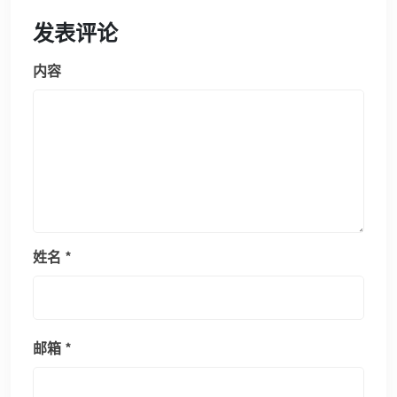
发表评论
内容
姓名
*
邮箱
*