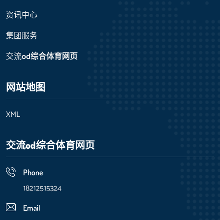
资讯中心
集团服务
交流
od综合体育网页
网站地图
XML
交流
od综合体育网页
Phone
18212515324
Email