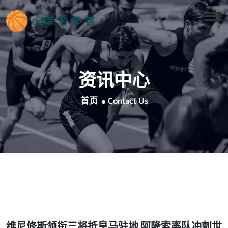
资讯中心
首页
Contact Us
维尼修斯领衔三将抵皇马驻地 阿隆索率队冲刺世