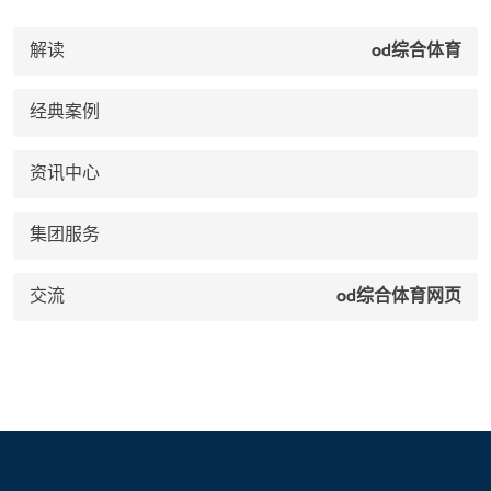
解读
od综合体育
经典案例
资讯中心
集团服务
交流
od综合体育网页