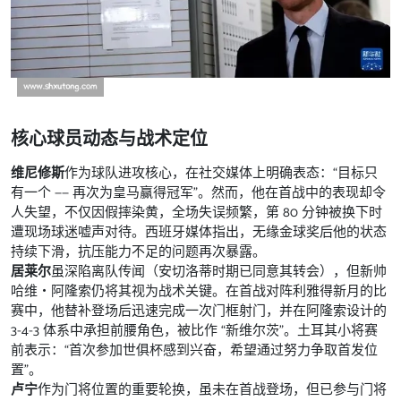
核心球员动态与战术定位
维尼修斯
作为球队进攻核心，在社交媒体上明确表态：“目标只
有一个 —— 再次为皇马赢得冠军”。然而，他在首战中的表现却令
人失望，不仅因假摔染黄，全场失误频繁，第 80 分钟被换下时
遭现场球迷嘘声对待。西班牙媒体指出，无缘金球奖后他的状态
持续下滑，抗压能力不足的问题再次暴露。
居莱尔
虽深陷离队传闻（安切洛蒂时期已同意其转会），但新帅
哈维・阿隆索仍将其视为战术关键。在首战对阵利雅得新月的比
赛中，他替补登场后迅速完成一次门框射门，并在阿隆索设计的
3-4-3 体系中承担前腰角色，被比作 “新维尔茨”。土耳其小将赛
前表示：“首次参加世俱杯感到兴奋，希望通过努力争取首发位
置”。
卢宁
作为门将位置的重要轮换，虽未在首战登场，但已参与门将