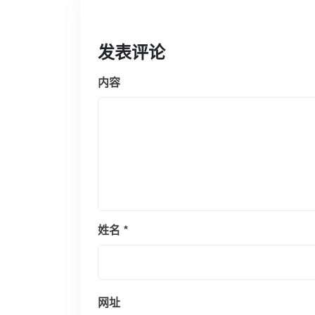
发表评论
内容
姓名
*
网址