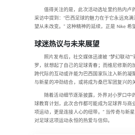
值得关注的是，此次活动选址里约热内卢
采访中提到：“巴西足球的魅力在于它永远充
望从未改变。” 这种精神的延续，正是 Nike
球迷热议与未来展望
照片发布后，社交媒体迅速被 “梦幻联动”
罗，就想起了自己的足球青春；而维尼修斯的加
跨代际的互动或许能为巴西国家队注入新的凝聚力 
与新星的冲劲结合，或将成为桑巴军团复兴的
随着活动细节逐渐披露，外界对小罗口中的
球教育计划，此次合作都可能成为足球界与商
项运动，更是连接人心的纽带。” 当传奇与新
对足球这项运动永恒的热爱与信仰。