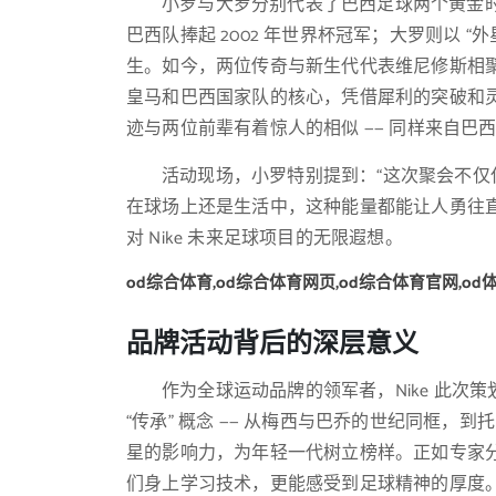
小罗与大罗分别代表了巴西足球两个黄金
巴西队捧起 2002 年世界杯冠军；大罗则以 
生。如今，两位传奇与新生代代表维尼修斯相
皇马和巴西国家队的核心，凭借犀利的突破和
迹与两位前辈有着惊人的相似 —— 同样来自巴
活动现场，小罗特别提到：“这次聚会不
在球场上还是生活中，这种能量都能让人勇往直前
对 Nike 未来足球项目的无限遐想。
od综合体育,od综合体育网页,od综合体育官网,od
品牌活动背后的深层意义
作为全球运动品牌的领军者，Nike 此
“传承” 概念 —— 从梅西与巴乔的世纪同框
星的影响力，为年轻一代树立榜样。正如专家
们身上学习技术，更能感受到足球精神的厚度