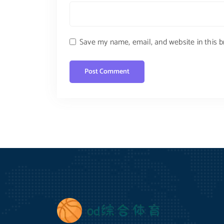
Save my name, email, and website in this 