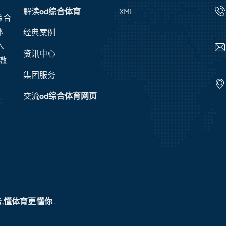
解读
od综合体育
XML
综合
体
经典案例
入
资讯中心
激
集团服务
交流
od综合体育网页
服务,懂体育更懂你
.