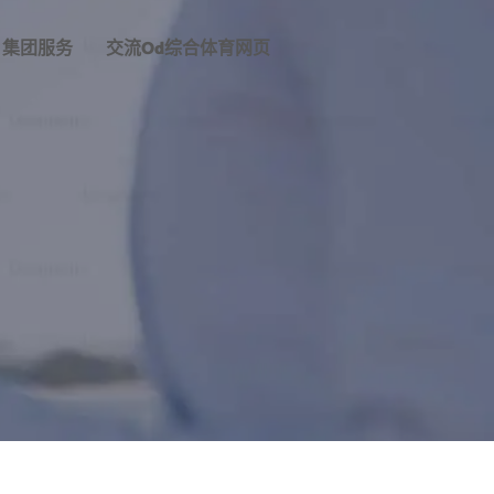
集团服务
交流
Od综合体育网页