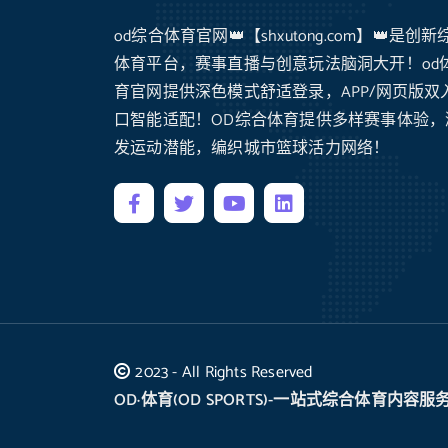
od综合体育官网👑【shxutong.com】👑是创新
体育平台，赛事直播与创意玩法脑洞大开！od
育官网提供深色模式舒适登录，APP/网页版双
口智能适配！OD综合体育提供多样赛事体验，
发运动潜能，编织城市篮球活力网络！
2023 - All Rights Reserved
OD·体育(OD SPORTS)-一站式综合体育内容