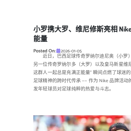
小罗携大罗、维尼修斯亮相 Ni
能量
Posted On:
2026-01-05
近日，巴西足球传奇罗纳尔迪尼奥（小罗
另一位传奇罗纳尔多（大罗）以及皇马新星维尼
这群人一起总是充满正能量” 瞬间点燃了球迷
足球精神的跨时代传承 —— 作为 Nike 品
发年轻球员对足球纯粹的热爱与斗志。