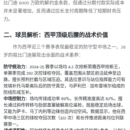
比门迪 6000 万欧的解约金条款，但通过分期付款实际成本
并未显著增加，反而通过拉长支付周期降低了短期财务压
力。
二、球员解析：西甲顶级后腰的战术价值
作为西甲近三个赛季表现最稳定的防守型中场之一，26
岁的祖比门迪展现出全面的战术素养：
防守统治力
：2024-25 赛季以场均 4.2 次抢断荣膺西甲抢断王，
单赛季完成 292 次控球权夺回，覆盖范围从禁区前沿延伸至边
路，擅长预判拦截与区域压迫。其选位意识与站位指挥能力可有
效填补托马斯离队后的防守真空，与萨利巴 - 加布里埃尔组成的
防线形成互补。
中场控制力
：场均传球成功率 89%，长传精准度高达 82%，擅
长通过斜传转移与肋部直塞破解高位逼抢，既能稳定后场出球，
又能为萨卡、马丁内利等边锋创造内切空间。数据显示，他在西
甲中场三区的球权夺回次数（322 次）和长传推进距离均位列联
赛第一。