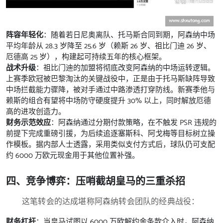
阵容年轻化
：随着若日尼奥离队、托马斯合同到期，阿森纳中场
平均年龄从 28.3 岁降至 25.6 岁（赖斯 26 岁、祖比门迪 26 岁、
厄德高 25 岁），构建起可持续五年的核心框架。
战术升级
：祖比门迪的加盟将彻底改变阿森纳的中场运转逻辑。
上赛季欧冠被巴黎淘汰的关键战役中，正是由于托马斯缺阵导致
中场拦截能力骤降，被对手通过中路渗透打穿防线。新赛季他与
赖斯的组合有望将中场防守硬度提升 30% 以上，同时解放厄德
高的进攻创造力。
财务示范效应
：阿森纳通过分期付款策略，在不触发 PSR 违规的
前提下完成重磅引援，为后续追逐塞斯科、阿戈梅等目标树立操
作模板。据内部人士透露，采用类似支付方式后，球队仍可支配
约 6000 万欧元现金用于其他位置补强。
四、竞争博弈：压哨截胡皇马的三重杀招
这笔转会的达成堪称阿森纳转会团队的经典战役：
财务杠杆
：当皇马试图以 6000 万欧解约金条款介入时，阿森纳