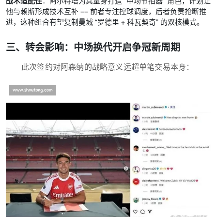
战术适配性
：阿尔特塔为其量身打造 “中场节拍器” 角色，计划让
他与赖斯形成技术互补 —— 前者专注控球调度，后者负责抢断推
进，这种组合有望复制曼城 “罗德里 + 科瓦契奇” 的双核模式。
三、转会影响：中场换代开启争冠新周期
此次签约对阿森纳的战略意义远超单笔交易本身：