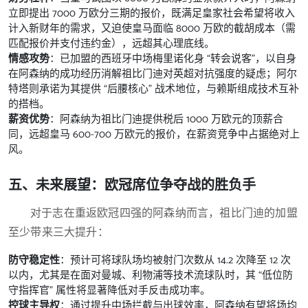
立即提出 7000 万欧分三期的报价，既满足皇家社会希望将收入
计入新财年的需求，又迫使皇马面临 8000 万欧的截胡成本（需
匹配报价并支付违约金），远超其心理底线。
情感攻势
：已加盟的西班牙中场梅里诺化身 “转会说客”，以自身
在阿森纳的成功经历消解祖比门迪对英超对抗强度的疑虑；阿尔
特塔则承诺为其提供 “后腰核心” 战术地位，与赖斯组成技术互补
的搭档。
薪资优势
：阿森纳为祖比门迪提供税后 1000 万欧元的顶薪合
同，远超皇马 600-700 万欧元的报价，在薪资竞争中占据绝对上
风。
五、未来展望：欧冠席位争夺战的胜负手
对于志在重返欧冠四强的阿森纳而言，祖比门迪的加盟
至少带来三大提升：
防守稳定性
：预计可将球队场均被射门次数从 14.2 次降至 12 次
以内，尤其是在面对曼城、利物浦等技术流球队时，其 “低位防
守指挥官” 属性将显著降低对手反击成功率。
控球主导权
：通过提升中场拦截与出球效率，阿森纳有望将场均