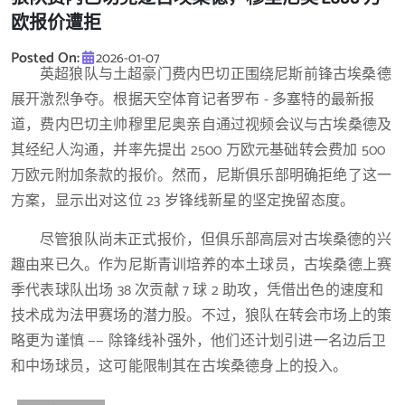
欧报价遭拒
Posted On:
2026-01-07
英超狼队与土超豪门费内巴切正围绕尼斯前锋古埃桑德
展开激烈争夺。根据天空体育记者罗布 - 多塞特的最新报
道，费内巴切主帅穆里尼奥亲自通过视频会议与古埃桑德及
其经纪人沟通，并率先提出 2500 万欧元基础转会费加 500
万欧元附加条款的报价。然而，尼斯俱乐部明确拒绝了这一
方案，显示出对这位 23 岁锋线新星的坚定挽留态度。
尽管狼队尚未正式报价，但俱乐部高层对古埃桑德的兴
趣由来已久。作为尼斯青训培养的本土球员，古埃桑德上赛
季代表球队出场 38 次贡献 7 球 2 助攻，凭借出色的速度和
技术成为法甲赛场的潜力股。不过，狼队在转会市场上的策
略更为谨慎 —— 除锋线补强外，他们还计划引进一名边后卫
和中场球员，这可能限制其在古埃桑德身上的投入。