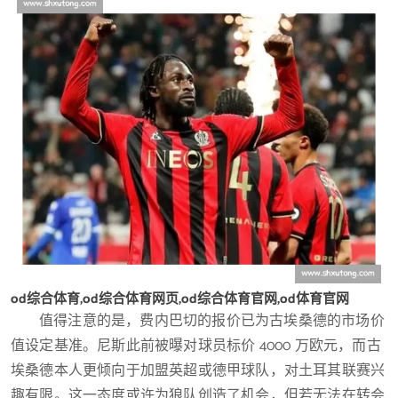
od综合体育,od综合体育网页,od综合体育官网,od体育官网
值得注意的是，费内巴切的报价已为古埃桑德的市场价
值设定基准。尼斯此前被曝对球员标价 4000 万欧元，而古
埃桑德本人更倾向于加盟英超或德甲球队，对土耳其联赛兴
趣有限。这一态度或许为狼队创造了机会，但若无法在转会