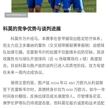
科莫的竞争优势与谈判进展
科莫作为升班马，本赛季在意甲展现出稳定防守体系，
但主力后卫多塞纳的重伤（交叉韧带撕裂赛季报销）迫使球
队加速引援。克雷斯韦尔的加盟不仅能填补后防空缺，其进
攻属性也与球队开放球风（近 15 场联赛场均 2 球）高度契
合。目前科莫与图卢兹的谈判已进入实质性阶段，双方有望
在未来一周内达成协议。
值得注意的是，图卢兹 2024 年以 450 万欧元从利兹联
签下克雷斯韦尔时，其德转身价仅为 600 万欧元，如今一年
时间身价翻倍，反映出球员成长速度惊人。尽管博洛尼亚、
佛罗伦萨等队仍持观望态度，但科莫在报价诚意和战术适配