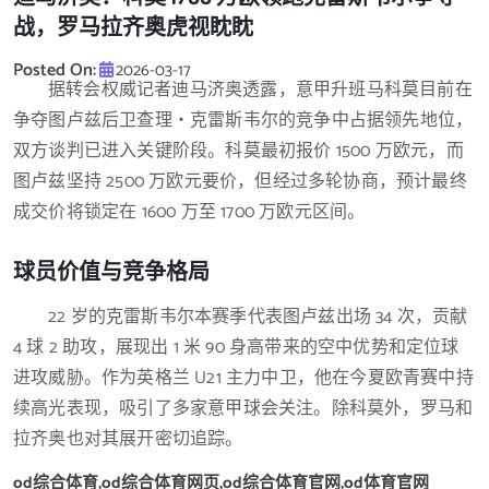
战，罗马拉齐奥虎视眈眈
Posted On:
2026-03-17
据转会权威记者迪马济奥透露，意甲升班马科莫目前在
争夺图卢兹后卫查理・克雷斯韦尔的竞争中占据领先地位，
双方谈判已进入关键阶段。科莫最初报价 1500 万欧元，而
图卢兹坚持 2500 万欧元要价，但经过多轮协商，预计最终
成交价将锁定在 1600 万至 1700 万欧元区间。
球员价值与竞争格局
22 岁的克雷斯韦尔本赛季代表图卢兹出场 34 次，贡献
4 球 2 助攻，展现出 1 米 90 身高带来的空中优势和定位球
进攻威胁。作为英格兰 U21 主力中卫，他在今夏欧青赛中持
续高光表现，吸引了多家意甲球会关注。除科莫外，罗马和
拉齐奥也对其展开密切追踪。
od综合体育,od综合体育网页,od综合体育官网,od体育官网