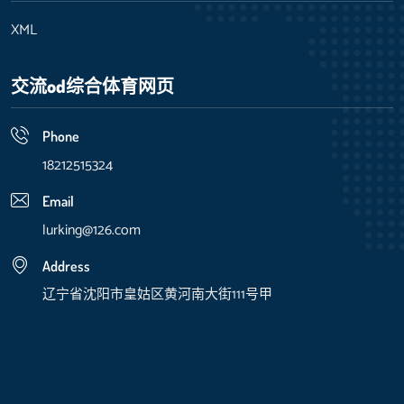
XML
交流
od综合体育网页
Phone
18212515324
Email
lurking@126.com
Address
辽宁省沈阳市皇姑区黄河南大街111号甲